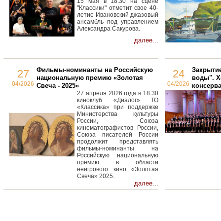
15 мая в 18.30 на сцене
"Классики" отметит свое 40-
летие Ивановский джазовый
ансамбль под управлением
Александра Сакурова.
далее...
Фильмы-номинанты на Российскую
Закрыти
27
24
национальную премию «Золотая
воды". Х
04/2026
04/2026
Свеча - 2025»
консерв
27 апреля 2026 года в 18.30
киноклуб «Диалог» ТО
«Классика» при поддержке
Министерства культуры
России, Союза
кинематографистов России,
Союза писателей России
продолжит представлять
фильмы-номинанты на
Российскую национальную
премию в области
неигрового кино «Золотая
Свеча» 2025.
далее...