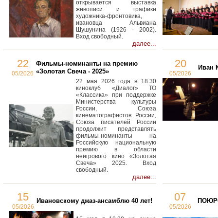
открывается выставка
живописи и графики
художника-фронтовика,
ивановца Альвиана
Шушунина (1926 - 2002).
Вход свободный.
далее...
22
20
Фильмы-номинанты на премию
Иван 
«Золотая Свеча - 2025»
05/2026
05/2026
22 мая 2026 года в 18.30
киноклуб «Диалог» ТО
«Классика» при поддержке
Министерства культуры
России, Союза
кинематографистов России,
Союза писателей России
продолжит представлять
фильмы-номинанты на
Российскую национальную
премию в области
неигрового кино «Золотая
Свеча» 2025. Вход
свободный.
далее...
15
07
Ивановскому джаз-ансамблю 40 лет!
ПОЮРО
05/2026
05/2026