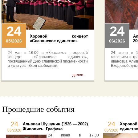
24
24
Хоровой концерт
А
05/2026
«Славянское единство»
06/2026
20
24 мая в 16.00 в «Классике» - хоровой
24 июня в 17
концерт «Славянское единство»,
живописи и гр
посвященный Дню славянской письменности
ивановца Альв
и культуры. Вход свободный.
Вход свободны
далее...
Прошедшие события
24
24
Альвиан Шушунин (1926 — 2002).
Хоровой
Живопись. Графика
единств
06/2026
05/2026
24 июня в 17.30