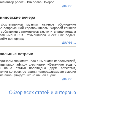
ил автор работ – Вячеслав Поюров.
далее ...
ниновские вечера
фортепианной музыки, научное обсуждение
ов современной хоровой школы, хоровой концерт
и событиями запомнилась заключительная неделя
аля имени С.В. Рахманинова «Весенние воды».
всём по порядку.
далее ...
вальные встречи
должаем знакомить вас с именами исполнителей,
ившимися афишу фестиваля «Весенние воды».
ня наша статья посвящена двум артистам,
ления которых оставили непередаваемые эмоции
ие вновь увидеть их на нашей сцене.
далее ...
Обзор всех статей и интервью