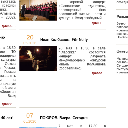
ыставка
- хоровой концерт
объедин
рафики
«Славянское единство»,
вика,
посвященный Дню
ьвиана
славянской письменности и
Рахма
- 2002).
культуры. Вход свободный.
далее...
Вечер 
далее...
вопрос
– этим
фестив
20
мию
Но обо 
Иван Колбашов. Für Nelly
05/2026
 в 18.30
20 мая в 18:30 в зале
лог» ТО
Фести
"Классика" состоится
оддержке
концерт лауреата
Мы про
ультуры
международных конкурсов
состав
Союза
Ивана Колбашова
Сегод
в России,
(фортепиано).
выступ
й России
и желан
далее...
ставлять
анты на
ональную
бласти
«Золотая
. Вход
далее...
07
40 лет!
ПОЮРОВ. Вчера. Сегодня
05/2026
7 мая в 17.30 в