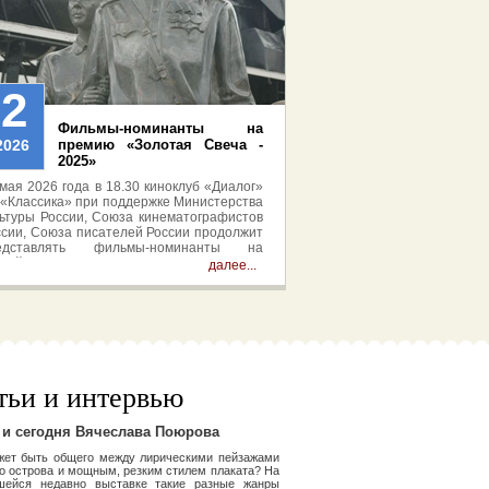
22
Фильмы-номинанты на
2026
премию «Золотая Свеча -
2025»
мая 2026 года в 18.30 киноклуб «Диалог»
 «Классика» при поддержке Министерства
льтуры России, Союза кинематографистов
ссии, Союза писателей России продолжит
едставлять фильмы-номинанты на
ссийскую национальную премию в области
далее...
грового кино «Золотая Свеча» 2025. Вход
ободный.
тьи и интервью
 и сегодня Вячеслава Поюрова
жет быть общего между лирическими пейзажами
о острова и мощным, резким стилем плаката? На
шейся недавно выставке такие разные жанры