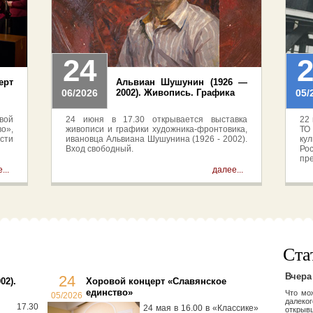
24
рт
Альвиан Шушунин (1926 —
06/2026
2002). Живопись. Графика
05/
вой
24 июня в 17.30 открывается выставка
22 
о»,
живописи и графики художника-фронтовика,
ТО
сти
ивановца Альвиана Шушунина (1926 - 2002).
ку
Вход свободный.
Ро
пр
Ро
...
далее...
неи
св
Ста
Вчера
24
02).
Хоровой концерт «Славянское
единство»
Что мо
05/2026
далеког
17.30
24 мая в 16.00 в «Классике»
открыв