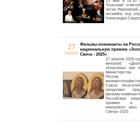
15 мая в 18.30 
"Классики" отметит
летие Ивановский
ансамбль под упр
Александра Сакуро
Фильмы-номинанты на Росс
27
национальную премию «Зол
04/2026
Свеча - 2025»
27 апреля 2026 год
киноклуб «Диа
«Классика» при п
Министерства к
России, 
кинематографисто
Союза писателе
продолжит пред
фильмы-номин
Российскую наци
премию в о
неигрового кино 
Свеча» 2025.