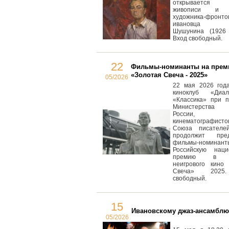
открывается в
живописи и г
художника-фронто
ивановца Ал
Шушунина (1926 
Вход свободный.
22
Фильмы-номинанты на пре
«Золотая Свеча - 2025»
05/2026
22 мая 2026 года
киноклуб «Диа
«Классика» при п
Министерства к
России, 
кинематографисто
Союза писателе
продолжит пред
фильмы-номин
Российскую наци
премию в о
неигрового кино 
Свеча» 2025
свободный.
15
Ивановскому джаз-ансамблю 
05/2026