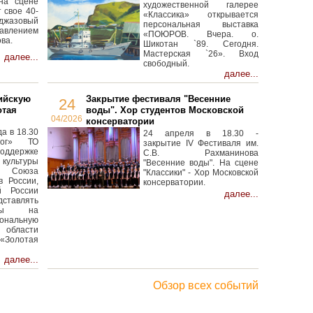
на сцене
художественной галерее
 свое 40-
«Классика» открывается
 джазовый
персональная выставка
авлением
«ПОЮРОВ. Вчера. о.
ва.
Шикотан `89. Сегодня.
Мастерская `26». Вход
далее...
свободный.
далее...
ийскую
Закрытие фестиваля "Весенние
24
отая
воды". Хор студентов Московской
04/2026
консерватории
а в 18.30
24 апреля в 18.30 -
лог» ТО
закрытие IV Фестиваля им.
оддержке
С.В. Рахманинова
ультуры
"Весенние воды". На сцене
Союза
"Классики" - Хор Московской
в России,
консерватории.
й России
далее...
ставлять
анты на
ональную
бласти
«Золотая
далее...
Обзор всех событий