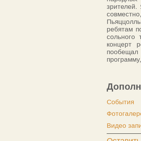
зрителей.
совместн
Пьяццоллы
ребятам п
сольного 
концерт р
пообещал 
программу,
Дополн
События
Фотогалер
Видео зап
Оставить