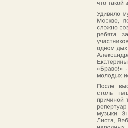
что такой 
Удивило м
Москве, п
сложно соз
ребята з
участнико
одном дых
Александр
Екатерины
«Браво!» 
молодых и
После вы
столь теп
причиной 
репертуар
музыки. З
Листа, Веб
народных