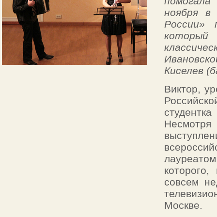
помогала
ноября в
России» 
который
классичес
Ивановско
Киселев (
Виктор, ур
Российско
студентка
Несмотря
выступле
всероссий
лауреатом
которого,
совсем не
телевизи
Москве.