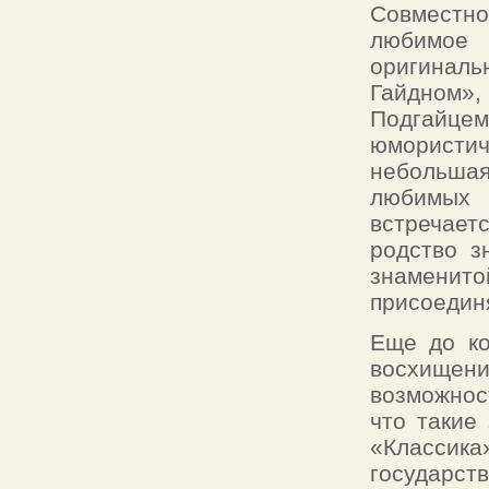
Совместно
любимое 
оригиналь
Гайдном»,
Подгайцем
юмористи
небольша
любимых 
встречает
родство з
знаменито
присоедин
Еще до ко
восхищен
возможнос
что такие
«Классик
государств