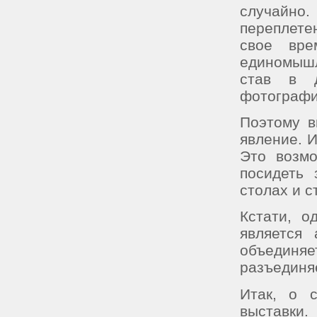
случайно.
переплете
свое вр
единомышл
став в д
фотографи
Поэтому в
явление. И
Это возмо
посидеть 
столах и с
Кстати, 
является
объединя
разъединяе
Итак, о с
выставки.