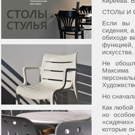
Киреева. 
СТОЛЫ И 
Если вы 
сидения, а
обиходе в
функцией,
искусства.
Не обошл
Максима
персональ
Художестве
Но сначал
Как любой
но особое
«сидячих»
которые он