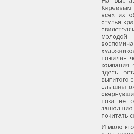
На выста
Киреевым 
всех их о
стулья хр
свидетеля
молодой
воспомина
художник
пожилая ч
компания 
здесь ос
выпитого э
слышны ож
свернувши
пока не о
зашедшие
почитать с
И мало кто
стул, сопр