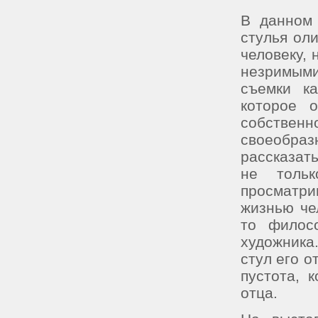
В данном 
стулья ол
человеку,
незримым
съемки ка
которое 
собствен
своеобра
рассказат
не толь
просматри
жизнью че
то филос
художника
стул его о
пустота, 
отца.