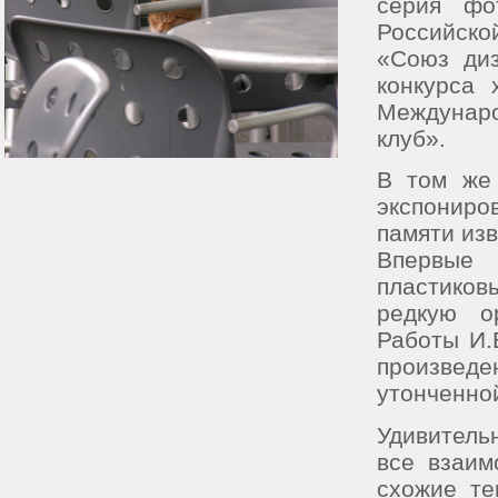
серия фо
Российско
«Союз диз
конкурса 
Междунар
клуб».
В том же 
экспониро
памяти изв
Впервые 
пластико
редкую о
Работы И.
произвед
утонченно
Удивитель
все взаим
схожие те