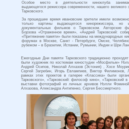
Особое место в деятельности киноклуба занимае
выдающегося режиссера современности, нашего великого 
Тарковского.
За прошедшее время ивановские зрители имели возможно
только картины выдающегося кинорежиссера, но
документальных фильмов о Тарковском. Авторские ф
Борзова «Отраженное время», «Андрей Тарковский: соби
«Притяжение памяти» были показаны на международных ки
форумах в Москве, Санкт - Петербурге, Омске, Челябинс
рубежом – в Бразилии, Испании, Румынии, Индии и Шри Лан
Ежегодные Дни памяти Тарковского традиционно проходят
были художник по костюмам киностудии «Мосфильм» Нэл
Андрей Осипов, Николай Алхазов (Эстония) , Хосе Моурин
Сергей Загребин, Игорь Евлампиев, Виктор Филимонов, 
рамках этих проектов в галерее «Классика» были орга
Тарковского», «Тарковский: философ кино», «Тарковский в
выставки фотографий из личных архивов Нэлли Фоминой
Алхазова, Александра Антипенко, Сергея Бессмертного.