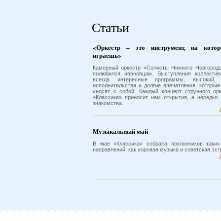
Статьи
«Оркестр – это инструмент, на кото
играешь»
Камерный оркестр «Солисты Нижнего Новгород
полюбился ивановцам. Выступления коллектив
всегда интересные программы, высокий 
исполнительства и долгие впечатления, которые
уносят с собой. Каждый концерт струнного ор
«Классике» приносит нам открытия, а нередко
знакомства.
Музыкальный май
В мае «Классика» собрала поклонников таких
направлений, как хоровая музыка и советская эст