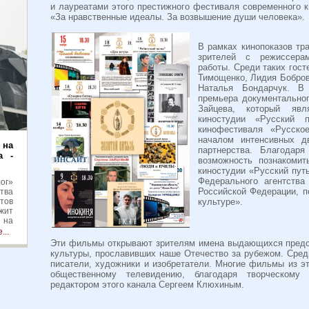
и лауреатами этого престижного фестиваля современного 
«За нравственные идеалы. За возвышение души человека».
В рамках кинопоказов тр
зрителей с режиссера
работы. Среди таких гос
Тимощенко, Лидия Бобров
Наталья Бондарчук. В
премьера документально
Зайцева, который явл
киностудии «Русский 
кинофестиваля «Русско
началом интенсивных дв
на
партнерства. Благодар
а -
возможность познакоми
киностудии «Русский пут
Федерального агентств
лог»
Российской Федерации, 
тва
тов
культуре».
жит
 на
сти
...
Вход
Эти фильмы открывают зрителям имена выдающихся предст
культуры, прославивших наше Отечество за рубежом. Сред
писатели, художники и изобретатели. Многие фильмы из э
общественному телевидению, благодаря творческому
редактором этого канала Сергеем Клюхиным.