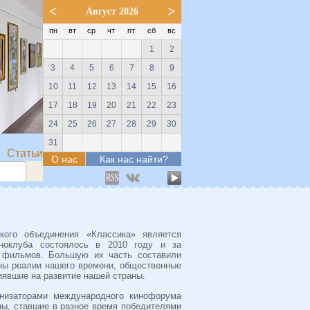
<
>
Август 2026
пн
вт
ср
чт
пт
сб
вс
1
2
3
4
5
6
7
8
9
10
11
12
13
14
15
16
17
18
19
20
21
22
23
24
25
26
27
28
29
30
31
Статьи
О нас
Как нас найти?
кого объединения «Классика» является
иноклуба состоялось в 2010 году и за
 фильмов. Большую их часть составили
ны реалии нашего времени, общественные
иявшие на развитие нашей страны.
анизаторами международного кинофорума
ны, ставшие в разное время победителями