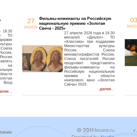
Фильмы-номинанты на Российскую
0
27
ю
национальную премию «Золотая
04/20
04/2026
Свеча - 2025»
 18.30
27 апреля 2026 года в 18.30
г» ТО
киноклуб «Диалог» ТО
держке
«Классика» при поддержке
льтуры
Министерства культуры
оюза
России, Союза
России,
кинематографистов России,
России
Союза писателей России
авлять
продолжит представлять
ты на
фильмы-номинанты на
альную
Российскую национальную
асти
премию в области
олотая
неигрового кино «Золотая
 Вход
Свеча» 2025.
далее...
алее...