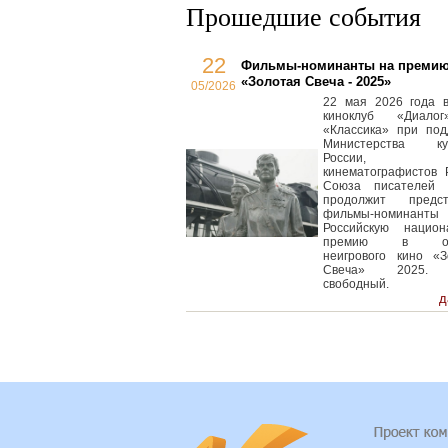
Прошедшие события
22
Фильмы-номинанты на преми
«Золотая Свеча - 2025»
05/2026
22 мая 2026 года в
киноклуб «Диало
«Классика» при под
Министерства ку
России, С
кинематографистов 
Союза писателей 
продолжит предст
фильмы-номинан
Российскую национ
премию в обл
неигрового кино «З
Свеча» 2025.
свободный.
д