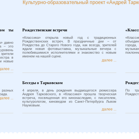
Культурно-образовательный проект «Андрей Тарк
ром ты
Рождественские встречи
«Класс
«Классика» открыла новый год с традиционных
«Класси
Рождественских встреч. В праздничные дни – от
объеди
а» давно
Рождества до Старого Нового года, как всегда, зрителей
города,
а – это
ждали новая фотовыставка, музыкальные вечера с
музыкан
уровень
полюбившимися исполнителями и знакомство с новым
поклонн
 зрители
именем на нашей сцене.
кестра в
далее ...
 и новые
далее ...
Беседы о Тарковском
Рождес
 разных
4 апреля, в день рождения выдающегося режиссера
По тр
рада.
Андрея Тарковского, в «Классике» прошла творческая
Рождест
далее ...
встреча, посвященная его кинонаследию, с писателем,
культурологом, киноведом из Санкт-Петербурга Львом
Наумовым.
далее ...