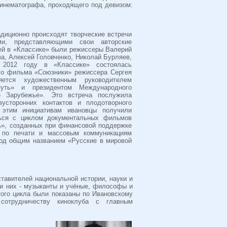
кинематографа, проходящего под девизом:
адиционно происходят творческие встречи
ми, представляющими свои авторские
тей в «Классике» были режиссеры Валерий
а, Алексей Головченко, Николай Бурляев,
 2012 году в «Классике» состоялась
го фильма «Союзники» режиссера Сергея
яется художественным руководителем
путь» и президентом Международного
е Зарубежье». Это встреча послужила
усторонних контактов и плодотворного
я этим инициативам ивановцы получили
ться с циклом документальных фильмов
ь», созданных при финансовой поддержке
а по печати и массовым коммуникациям
под общим названием «Русские в мировой
авителей национальной истории, науки и
и них - музыканты и учёные, философы и
того цикла были показаны по Ивановскому
 сотрудничеству киноклуба с главным