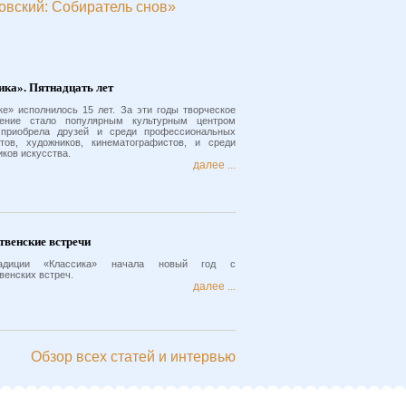
овский: Собиратель снов»
ика». Пятнадцать лет
ке» исполнилось 15 лет. За эти годы творческое
нение стало популярным культурным центром
 приобрела друзей и среди профессиональных
тов, художников, кинематографистов, и среди
иков искусства.
далее ...
твенские встречи
адиции «Классика» начала новый год с
венских встреч.
далее ...
Обзор всех статей и интервью