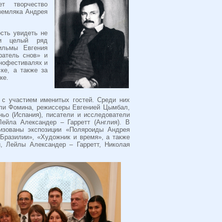
т творчество
земляка Андрея
сть увидеть не
 и целый ряд
ильмы Евгения
ратель снов» и
нофестивалях и
ке, а также за
ке.
 с участием именитых гостей. Среди них
ли Фомина, режиссеры Евгенией Цымбал,
ьо (Испания), писатели и исследователи
Лейла Александер – Гарретт (Англия). В
низованы экспозиции «Поляроиды Андрея
 Бразилии», «Художник и время», а также
, Лейлы Александер – Гарретт, Николая