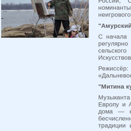
России, 
номинанты
неигрового
"Амурский
С начала 
регулярн
сельского
Искусствов
Режиссё
«Дальневос
"Митина к
Музыканта
Европу и 
дома — н
бесчисленн
традиции 