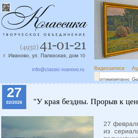
Видеозаписи
Ау
info@classic-ivanovo.ru
27
"У края бездны. Прорыв к це
02/2026
27 феврал
из сериал