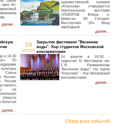
на сцене
художественной галерее
 свое 40-
«Классика» открывается
 джазовый
персональная выставка
авлением
«ПОЮРОВ. Вчера. о.
ва.
Шикотан `89. Сегодня.
Мастерская `26». Вход
далее...
свободный.
далее...
ийскую
Закрытие фестиваля "Весенние
24
отая
воды". Хор студентов Московской
04/2026
консерватории
а в 18.30
24 апреля в 18.30 -
лог» ТО
закрытие IV Фестиваля им.
оддержке
С.В. Рахманинова
ультуры
"Весенние воды". На сцене
Союза
"Классики" - Хор Московской
в России,
консерватории.
й России
далее...
ставлять
анты на
ональную
бласти
«Золотая
далее...
Обзор всех событий