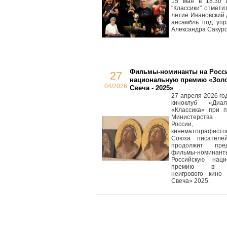
15 мая в 18.30 
"Классики" отметит
летие Ивановский
ансамбль под упр
Александра Сакуро
Фильмы-номинанты на Росс
27
национальную премию «Зол
04/2026
Свеча - 2025»
27 апреля 2026 год
киноклуб «Диа
«Классика» при п
Министерства к
России, 
кинематографисто
Союза писателе
продолжит пред
фильмы-номин
Российскую наци
премию в о
неигрового кино 
Свеча» 2025.