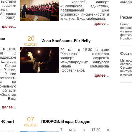
ыставка
- хоровой концерт
объедин
рафики
«Славянское единство»,
вика,
посвященный Дню
ьвиана
славянской письменности и
Рахма
- 2002).
культуры. Вход свободный.
далее...
Вечер 
далее...
вопрос
– этим
фестив
20
мию
Но обо 
Иван Колбашов. Für Nelly
05/2026
 в 18.30
20 мая в 18:30 в зале
лог» ТО
Фести
"Классика" состоится
оддержке
концерт лауреата
Мы про
ультуры
международных конкурсов
состав
Союза
Ивана Колбашова
Сегод
в России,
(фортепиано).
выступ
й России
и желан
далее...
ставлять
анты на
ональную
бласти
«Золотая
. Вход
далее...
07
40 лет!
ПОЮРОВ. Вчера. Сегодня
05/2026
7 мая в 17.30 в