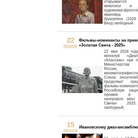
открывается в
живописи и г
художника-фронто
ивановца Ал
Шушунина (1926 
Вход свободный.
22
Фильмы-номинанты на пре
«Золотая Свеча - 2025»
05/2026
22 мая 2026 года
киноклуб «Диа
«Классика» при п
Министерства к
России, 
кинематографисто
Союза писателе
продолжит пред
фильмы-номин
Российскую наци
премию в о
неигрового кино 
Свеча» 2025
свободный.
15
Ивановскому джаз-ансамблю 
05/2026