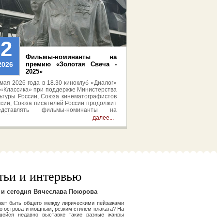
22
Фильмы-номинанты на
2026
премию «Золотая Свеча -
2025»
мая 2026 года в 18.30 киноклуб «Диалог»
 «Классика» при поддержке Министерства
льтуры России, Союза кинематографистов
ссии, Союза писателей России продолжит
едставлять фильмы-номинанты на
ссийскую национальную премию в области
далее...
грового кино «Золотая Свеча» 2025. Вход
ободный.
тьи и интервью
 и сегодня Вячеслава Поюрова
жет быть общего между лирическими пейзажами
о острова и мощным, резким стилем плаката? На
шейся недавно выставке такие разные жанры