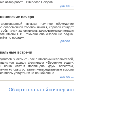
ил автор работ – Вячеслав Поюров.
далее ...
ниновские вечера
фортепианной музыки, научное обсуждение
ов современной хоровой школы, хоровой концерт
и событиями запомнилась заключительная неделя
аля имени С.В. Рахманинова «Весенние воды».
всём по порядку.
далее ...
вальные встречи
должаем знакомить вас с именами исполнителей,
ившимися афишу фестиваля «Весенние воды».
ня наша статья посвящена двум артистам,
ления которых оставили непередаваемые эмоции
ие вновь увидеть их на нашей сцене.
далее ...
Обзор всех статей и интервью