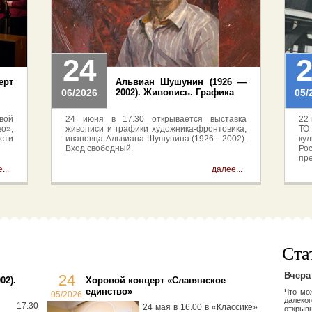
24
рт
Альвиан Шушунин (1926 —
06/2026
2002). Живопись. Графика
05/
вой
24 июня в 17.30 открывается выставка
22 
о»,
живописи и графики художника-фронтовика,
ТО
сти
ивановца Альвиана Шушунина (1926 - 2002).
ку
Вход свободный.
Ро
пр
Ро
...
далее...
неи
св
Ста
Вчера
24
02).
Хоровой концерт «Славянское
единство»
Что мо
05/2026
далеког
17.30
24 мая в 16.00 в «Классике»
открыв