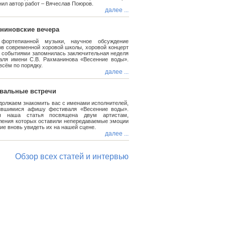
ил автор работ – Вячеслав Поюров.
далее ...
ниновские вечера
фортепианной музыки, научное обсуждение
ов современной хоровой школы, хоровой концерт
и событиями запомнилась заключительная неделя
аля имени С.В. Рахманинова «Весенние воды».
всём по порядку.
далее ...
вальные встречи
должаем знакомить вас с именами исполнителей,
ившимися афишу фестиваля «Весенние воды».
ня наша статья посвящена двум артистам,
ления которых оставили непередаваемые эмоции
ие вновь увидеть их на нашей сцене.
далее ...
Обзор всех статей и интервью