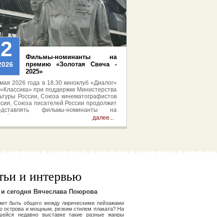
22
Фильмы-номинанты на
2026
премию «Золотая Свеча -
2025»
мая 2026 года в 18.30 киноклуб «Диалог»
 «Классика» при поддержке Министерства
льтуры России, Союза кинематографистов
ссии, Союза писателей России продолжит
едставлять фильмы-номинанты на
ссийскую национальную премию в области
далее...
грового кино «Золотая Свеча» 2025. Вход
ободный.
тьи и интервью
 и сегодня Вячеслава Поюрова
жет быть общего между лирическими пейзажами
о острова и мощным, резким стилем плаката? На
шейся недавно выставке такие разные жанры