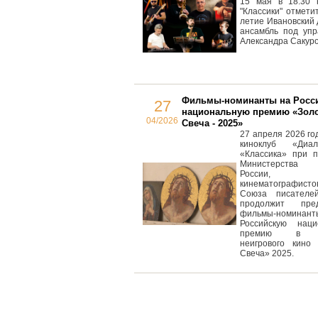
15 мая в 18.30 
"Классики" отметит
летие Ивановский
ансамбль под упр
Александра Сакуро
Фильмы-номинанты на Росс
27
национальную премию «Зол
04/2026
Свеча - 2025»
27 апреля 2026 год
киноклуб «Диа
«Классика» при п
Министерства к
России, 
кинематографисто
Союза писателе
продолжит пред
фильмы-номин
Российскую наци
премию в о
неигрового кино 
Свеча» 2025.