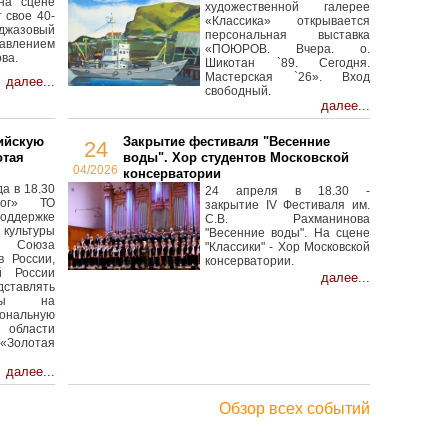
на сцене
художественной галерее
 свое 40-
«Классика» открывается
 джазовый
персональная выставка
авлением
«ПОЮРОВ. Вчера. о.
ва.
Шикотан `89. Сегодня.
Мастерская `26». Вход
далее...
свободный.
далее...
ийскую
Закрытие фестиваля "Весенние
24
отая
воды". Хор студентов Московской
04/2026
консерватории
а в 18.30
24 апреля в 18.30 -
лог» ТО
закрытие IV Фестиваля им.
оддержке
С.В. Рахманинова
ультуры
"Весенние воды". На сцене
Союза
"Классики" - Хор Московской
в России,
консерватории.
й России
далее...
ставлять
анты на
ональную
бласти
«Золотая
далее...
Обзор всех событий