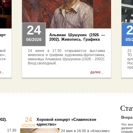
24
рт
Альвиан Шушунин (1926 —
06/2026
2002). Живопись. Графика
05/
вой
24 июня в 17.30 открывается выставка
22 
о»,
живописи и графики художника-фронтовика,
ТО
сти
ивановца Альвиана Шушунина (1926 - 2002).
ку
Вход свободный.
Ро
пр
Ро
...
далее...
неи
св
Ста
Вчера
24
02).
Хоровой концерт «Славянское
единство»
Что мо
05/2026
далеког
17.30
24 мая в 16.00 в «Классике»
открыв