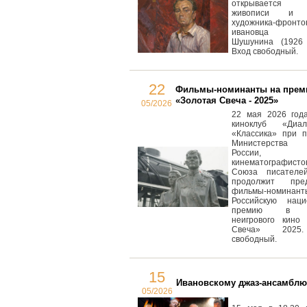
открывается в
живописи и г
художника-фронто
ивановца Ал
Шушунина (1926 
Вход свободный.
22
Фильмы-номинанты на пре
«Золотая Свеча - 2025»
05/2026
22 мая 2026 года
киноклуб «Диа
«Классика» при п
Министерства к
России, 
кинематографисто
Союза писателе
продолжит пред
фильмы-номин
Российскую наци
премию в о
неигрового кино 
Свеча» 2025
свободный.
15
Ивановскому джаз-ансамблю 
05/2026