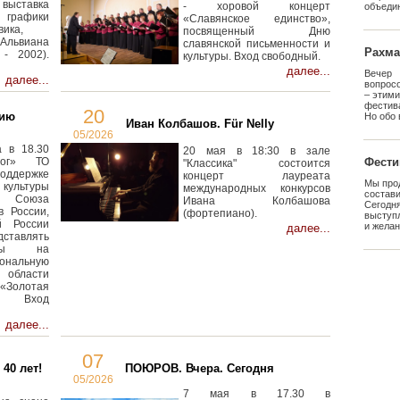
ыставка
- хоровой концерт
объедин
рафики
«Славянское единство»,
вика,
посвященный Дню
ьвиана
славянской письменности и
Рахма
- 2002).
культуры. Вход свободный.
далее...
Вечер 
далее...
вопрос
– этим
фестив
20
мию
Но обо 
Иван Колбашов. Für Nelly
05/2026
 в 18.30
20 мая в 18:30 в зале
лог» ТО
Фести
"Классика" состоится
оддержке
концерт лауреата
Мы про
ультуры
международных конкурсов
состав
Союза
Ивана Колбашова
Сегод
в России,
(фортепиано).
выступ
й России
и желан
далее...
ставлять
анты на
ональную
бласти
«Золотая
. Вход
далее...
07
40 лет!
ПОЮРОВ. Вчера. Сегодня
05/2026
7 мая в 17.30 в